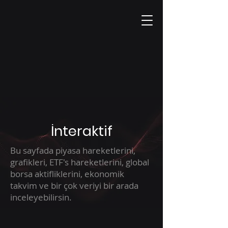
İnteraktif
Bu sayfada piyasa hareketlerini,
grafikleri, ETF's hareketlerini, global
borsa aktifliklerini, ekonomik
takvim ve bir çok veriyi bir arada
inceleyebilirsin.