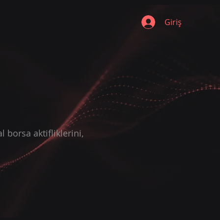
Giriş
 borsa aktifliklerini,