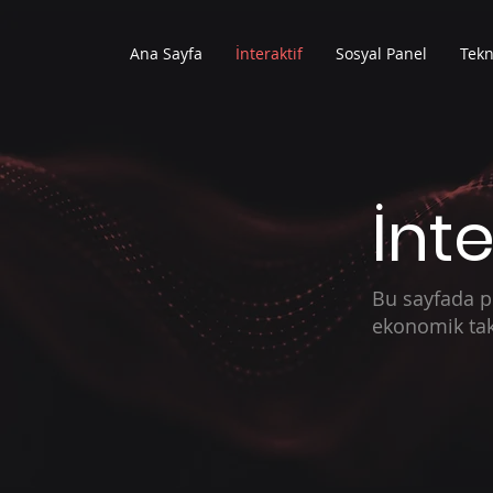
Ana Sayfa
İnteraktif
Sosyal Panel
Tekn
İnte
Bu sayfada piy
ekonomik takv